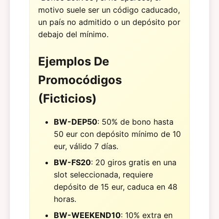
motivo suele ser un código caducado,
un país no admitido o un depósito por
debajo del mínimo.
Ejemplos De
Promocódigos
(Ficticios)
BW-DEP50
: 50% de bono hasta
50 eur con depósito mínimo de 10
eur, válido 7 días.
BW-FS20
: 20 giros gratis en una
slot seleccionada, requiere
depósito de 15 eur, caduca en 48
horas.
BW-WEEKEND10
: 10% extra en