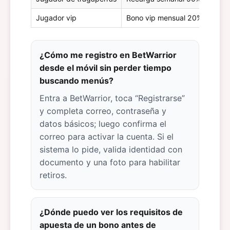
Jugador vip
Bono vip mensual 20% hasta 
¿Cómo me registro en BetWarrior
desde el móvil sin perder tiempo
buscando menús?
Entra a BetWarrior, toca “Registrarse”
y completa correo, contraseña y
datos básicos; luego confirma el
correo para activar la cuenta. Si el
sistema lo pide, valida identidad con
documento y una foto para habilitar
retiros.
¿Dónde puedo ver los requisitos de
apuesta de un bono antes de