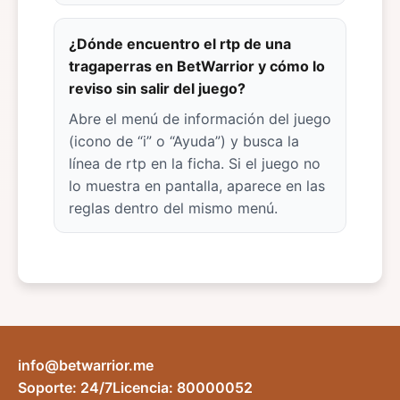
¿Dónde encuentro el rtp de una
tragaperras en BetWarrior y cómo lo
reviso sin salir del juego?
Abre el menú de información del juego
(icono de “i” o “Ayuda”) y busca la
línea de rtp en la ficha. Si el juego no
lo muestra en pantalla, aparece en las
reglas dentro del mismo menú.
info@betwarrior.me
Soporte: 24/7
Licencia: 80000052