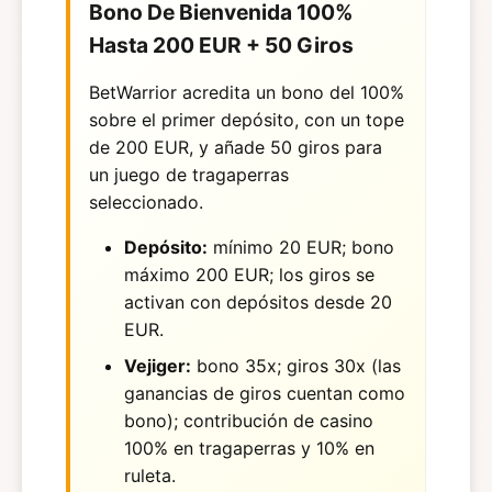
Bono De Bienvenida 100%
Hasta 200 EUR + 50 Giros
BetWarrior acredita un bono del 100%
sobre el primer depósito, con un tope
de 200 EUR, y añade 50 giros para
un juego de tragaperras
seleccionado.
Depósito:
mínimo 20 EUR; bono
máximo 200 EUR; los giros se
activan con depósitos desde 20
EUR.
Vejiger:
bono 35x; giros 30x (las
ganancias de giros cuentan como
bono); contribución de casino
100% en tragaperras y 10% en
ruleta.