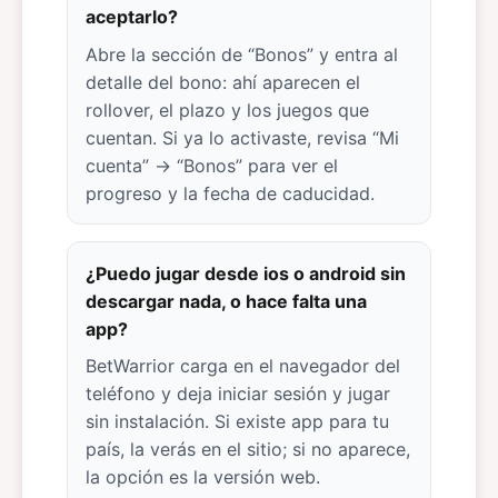
aceptarlo?
Abre la sección de “Bonos” y entra al
detalle del bono: ahí aparecen el
rollover, el plazo y los juegos que
cuentan. Si ya lo activaste, revisa “Mi
cuenta” → “Bonos” para ver el
progreso y la fecha de caducidad.
¿Puedo jugar desde ios o android sin
descargar nada, o hace falta una
app?
BetWarrior carga en el navegador del
teléfono y deja iniciar sesión y jugar
sin instalación. Si existe app para tu
país, la verás en el sitio; si no aparece,
la opción es la versión web.