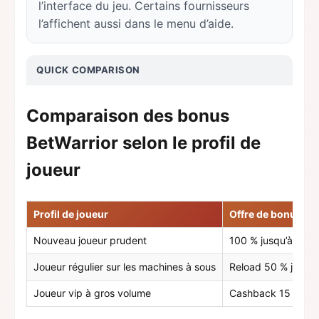
l’interface du jeu. Certains fournisseurs
l’affichent aussi dans le menu d’aide.
QUICK COMPARISON
Comparaison des bonus
BetWarrior selon le profil de
joueur
Profil de joueur
Offre de bonus
Nouveau joueur prudent
100 % jusqu’à 200 e
Joueur régulier sur les machines à sous
Reload 50 % jusqu
Joueur vip à gros volume
Cashback 15 % (he