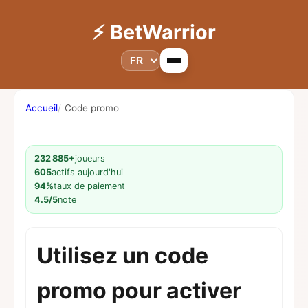
⚡ BetWarrior
Accueil
Code promo
232 885+
joueurs
605
actifs aujourd'hui
94%
taux de paiement
4.5/5
note
Utilisez un code
promo pour activer