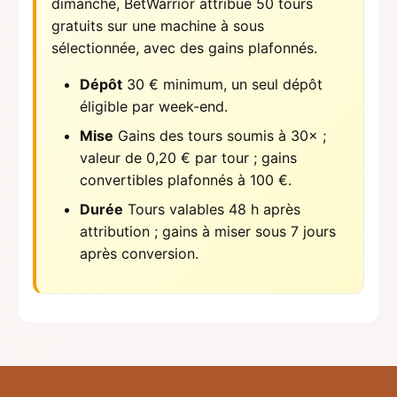
dimanche, BetWarrior attribue 50 tours
gratuits sur une machine à sous
sélectionnée, avec des gains plafonnés.
Dépôt
30 € minimum, un seul dépôt
éligible par week-end.
Mise
Gains des tours soumis à 30× ;
valeur de 0,20 € par tour ; gains
convertibles plafonnés à 100 €.
Durée
Tours valables 48 h après
attribution ; gains à miser sous 7 jours
après conversion.