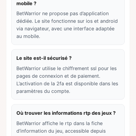
mobile ?
BetWarrior ne propose pas d’application
dédiée. Le site fonctionne sur ios et android
via navigateur, avec une interface adaptée
au mobile.
Le site est-il sécurisé ?
BetWarrior utilise le chiffrement ssl pour les
pages de connexion et de paiement.
L’activation de la 2fa est disponible dans les
paramètres du compte.
Où trouver les informations rtp des jeux ?
BetWarrior affiche le rtp dans la fiche
d’information du jeu, accessible depuis