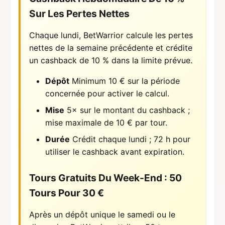
Sur Les Pertes Nettes
Chaque lundi, BetWarrior calcule les pertes
nettes de la semaine précédente et crédite
un cashback de 10 % dans la limite prévue.
Dépôt
Minimum 10 € sur la période
concernée pour activer le calcul.
Mise
5× sur le montant du cashback ;
mise maximale de 10 € par tour.
Durée
Crédit chaque lundi ; 72 h pour
utiliser le cashback avant expiration.
Tours Gratuits Du Week-End : 50
Tours Pour 30 €
Après un dépôt unique le samedi ou le