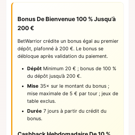
Bonus De Bienvenue 100 % Jusqu’à
200 €
BetWarrior crédite un bonus égal au premier
dépôt, plafonné à 200 €. Le bonus se
débloque après validation du paiement.
Dépôt
Minimum 20 € ; bonus de 100 %
du dépôt jusqu’à 200 €.
Mise
35× sur le montant du bonus ;
mise maximale de 5 € par tour ; jeux de
table exclus.
Durée
7 jours à partir du crédit du
bonus.
Cashback Hebdomadaire De 10 %