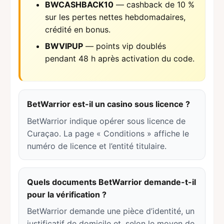
BWCASHBACK10
— cashback de 10 %
sur les pertes nettes hebdomadaires,
crédité en bonus.
BWVIPUP
— points vip doublés
pendant 48 h après activation du code.
BetWarrior est-il un casino sous licence ?
BetWarrior indique opérer sous licence de
Curaçao. La page « Conditions » affiche le
numéro de licence et l’entité titulaire.
Quels documents BetWarrior demande-t-il
pour la vérification ?
BetWarrior demande une pièce d’identité, un
justificatif de domicile et, selon le moyen de