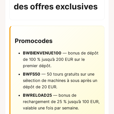
des offres exclusives
Promocodes
BWBIENVENUE100
— bonus de dépôt
de 100 % jusqu’à 200 EUR sur le
premier dépôt.
BWFS50
— 50 tours gratuits sur une
sélection de machines à sous après un
dépôt de 20 EUR.
BWRELOAD25
— bonus de
rechargement de 25 % jusqu’à 100 EUR,
valable une fois par semaine.