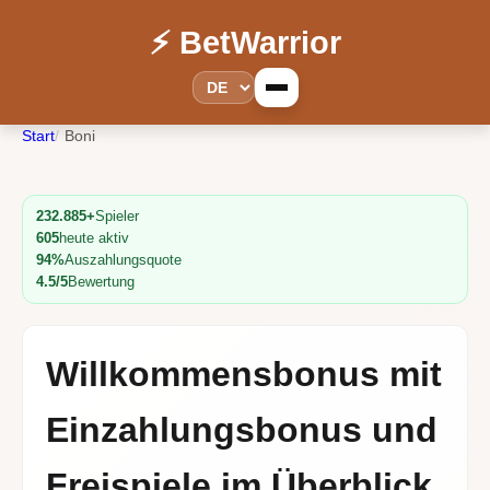
⚡ BetWarrior
Start
Boni
232.885+
Spieler
605
heute aktiv
94%
Auszahlungsquote
4.5/5
Bewertung
Willkommensbonus mit
Einzahlungsbonus und
Freispiele im Überblick