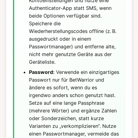
Kontoeinstellungen und nutze eine
Authenticator-App statt SMS, wenn
beide Optionen verfügbar sind.
Speichere die
Wiederherstellungscodes offline (z. B.
ausgedruckt oder in einem
Passwortmanager) und entferne alte,
nicht mehr genutzte Geräte aus der
Geräteliste.
Password:
Verwende ein einzigartiges
Passwort nur für BetWarrior und
ändere es sofort, wenn du es
irgendwo anders schon genutzt hast.
Setze auf eine lange Passphrase
(mehrere Wörter) und ergänze Zahlen
oder Sonderzeichen, statt kurze
Varianten zu „verkomplizieren“. Nutze
einen Passwortmanager, vermeide das