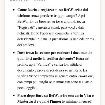
Come faccio a registrarmi su BetWarrior dal
telefono senza perdere troppo tempo?
Apri
BetWarrior da browser su ios o android, tocca
“Registrati” e inserisci email, password e dati
richiesti. Dopo l’accesso, completa la verifica
dell’identità: in Italia la piattaforma la richiede prima
dei prelievi.
Dove trovo la sezione per caricare i documenti e
quanto ci mette la verifica del conto?
Entra nel
profilo, apri “Verifica” e carica foto nitida di
documento e prova di residenza se richiesta. La
verifica viene completata in genere entro 24–48 ore,
con tempi più lunghi se le immagini sono tagliate o
poco leggibili.
Posso depositare su BetWarrior con carta Visa o
Mastercard e qual è l’importo minimo in euro?