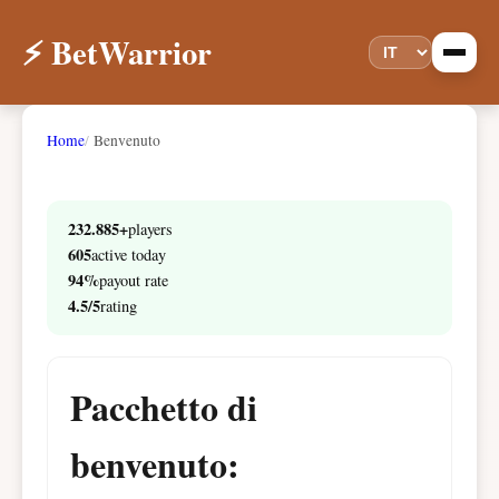
⚡ BetWarrior
Home
Benvenuto
232.885+
players
605
active today
94%
payout rate
4.5/5
rating
Pacchetto di
benvenuto: