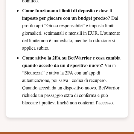
bonifico.
Come funzionano i limiti di deposito e dove li
imposto per giocare con un budget preciso?
Dal
profilo apri “Gioco responsabile” e imposta limiti
giornalieri, settimanali o mensili in EUR. L’aumento
del limite non è immediato, mentre la riduzione si
applica subito.
Come attivo la 2FA su BetWarrior e cosa cambia
quando accedo da un dispositivo nuovo?
Vai in
“Sicurezza” e attiva la 2FA con un’app di
autenticazione, poi salva i codici di recupero.
Quando accedi da un dispositivo nuovo, BetWarrior
richiede un passaggio extra di conferma e può
bloccare i prelievi finché non confermi l’accesso.