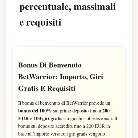
percentuale, massimali
e requisiti
Bonus Di Benvenuto
BetWarrior: Importo, Giri
Gratis E Requisiti
Il bonus di benvenuto di BetWarrior prevede un
bonus del 100%
200
sul primo deposito fino a
EUR
100 giri gratis
e
sui giochi slot selezionati. Il
bonus sul deposito accredita fino a 200 EUR in
base all’importo versato; i giri gratis vengono