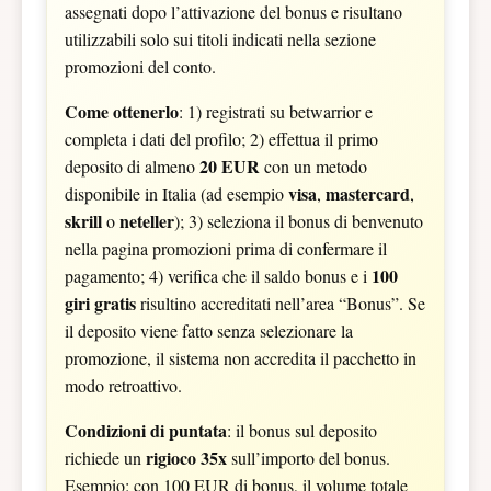
assegnati dopo l’attivazione del bonus e risultano
utilizzabili solo sui titoli indicati nella sezione
promozioni del conto.
Come ottenerlo
: 1) registrati su betwarrior e
completa i dati del profilo; 2) effettua il primo
20 EUR
deposito di almeno
con un metodo
visa
mastercard
disponibile in Italia (ad esempio
,
,
skrill
neteller
o
); 3) seleziona il bonus di benvenuto
nella pagina promozioni prima di confermare il
100
pagamento; 4) verifica che il saldo bonus e i
giri gratis
risultino accreditati nell’area “Bonus”. Se
il deposito viene fatto senza selezionare la
promozione, il sistema non accredita il pacchetto in
modo retroattivo.
Condizioni di puntata
: il bonus sul deposito
rigioco 35x
richiede un
sull’importo del bonus.
Esempio: con 100 EUR di bonus, il volume totale