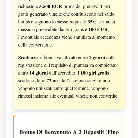
3.500 EUR
richiesto è
prima del prelievo. I giri
gratis generano vincite che confluiscono nel saldo
35x
bonus e seguono lo stesso requisito
; la vincita
100 EUR
massima prelevabile dai giri gratis è
,
l’eventuale eccedenza viene annullata al momento
della conversione.
Scadenze
7 giorni
: il bonus va attivato entro
dalla
registrazione e il requisito di puntata va completato
14 giorni
100 giri gratis
entro
dall’accredito. I
72 ore
scadono dopo
dall’assegnazione; se non
vengono utilizzati entro quel termine, vengono
rimossi insieme alle eventuali vincite non convertite.
Bonus Di Benvenuto A 3 Depositi (Fino