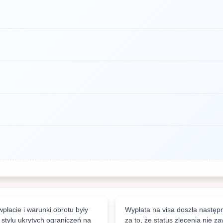
wpłacie i warunki obrotu były
Wypłata na visa doszła następ
 stylu ukrytych ograniczeń na
za to, że status zlecenia nie z