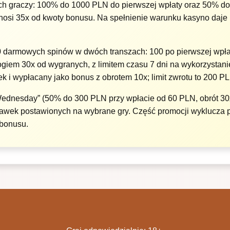
ych graczy: 100% do 1000 PLN do pierwszej wpłaty oraz 50% do
nosi 35x od kwoty bonusu. Na spełnienie warunku kasyno daje
 darmowych spinów w dwóch transzach: 100 po pierwszej wpłaci
iem 30x od wygranych, z limitem czasu 7 dni na wykorzystanie
ałek i wypłacany jako bonus z obrotem 10x; limit zwrotu to 200 
Wednesday” (50% do 300 PLN przy wpłacie od 60 PLN, obrót 3
stawek postawionych na wybrane gry. Część promocji wyklucza p
 bonusu.