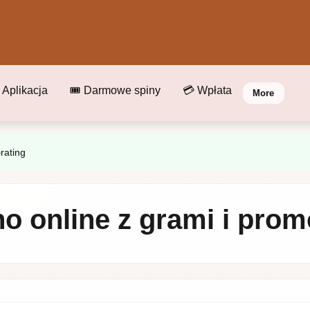
 Aplikacja
🎟️ Darmowe spiny
💳 Wpłata
More
5
rating
o online z grami i pro