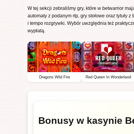
W tej sekcji zebraliśmy gry, które w betwarrior m
automaty z podanym rtp, gry stołowe oraz tytuły 
i tempo rozgrywki. Wybór uwzględnia też praktycz
wypłatą.
Dragons Wild Fire
Red Queen In Wonderland
Bonusy w kasynie Be