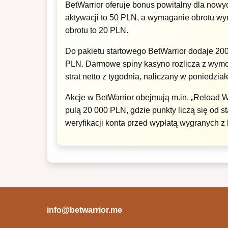
BetWarrior oferuje bonus powitalny dla now
aktywacji to 50 PLN, a wymaganie obrotu wy
obrotu to 20 PLN.
Do pakietu startowego BetWarrior dodaje 200
PLN. Darmowe spiny kasyno rozlicza z wymog
strat netto z tygodnia, naliczany w poniedzi
Akcje w BetWarrior obejmują m.in. „Reload 
pulą 20 000 PLN, gdzie punkty liczą się od 
weryfikacji konta przed wypłatą wygranych z
info@betwarrior.me