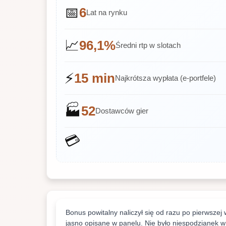
📅
6
Lat na rynku
📈
96,1%
Średni rtp w slotach
⚡
15 min
Najkrótsza wypłata (e-portfele)
🏭
52
Dostawców gier
💳
Bonus powitalny naliczył się od razu po pierwszej 
jasno opisane w panelu. Nie było niespodzianek w