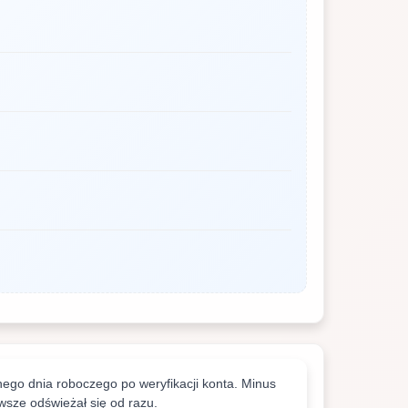
nego dnia roboczego po weryfikacji konta. Minus
awsze odświeżał się od razu.