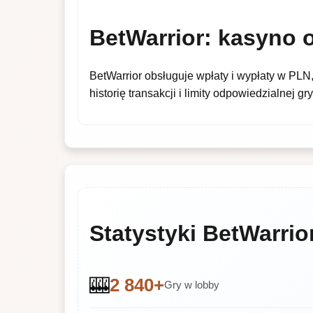
BetWarrior: kasyno 
BetWarrior obsługuje wpłaty i wypłaty w PLN,
historię transakcji i limity odpowiedzialnej 
Statystyki BetWarrio
🎰
2 840+
Gry w lobby