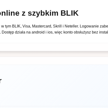
online z szybkim BLIK
 w tym BLIK, Visa, Mastercard, Skrill i Neteller. Logowanie za
gry. Dostęp działa na android i ios, więc konto obsłużysz bez in
r