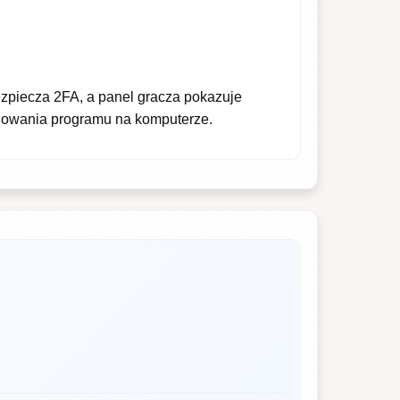
bezpiecza 2FA, a panel gracza pokazuje
stalowania programu na komputerze.