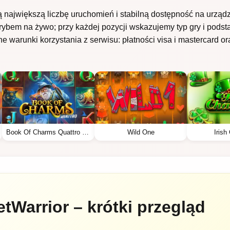
ają największą liczbę uruchomień i stabilną dostępność na urzą
z trybem na żywo; przy każdej pozycji wskazujemy typ gry i po
ne warunki korzystania z serwisu: płatności visa i mastercard
Book Of Charms Quattro Stakelogic
Wild One
Irish
tWarrior – krótki przegląd