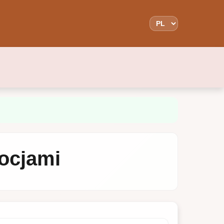
mocjami