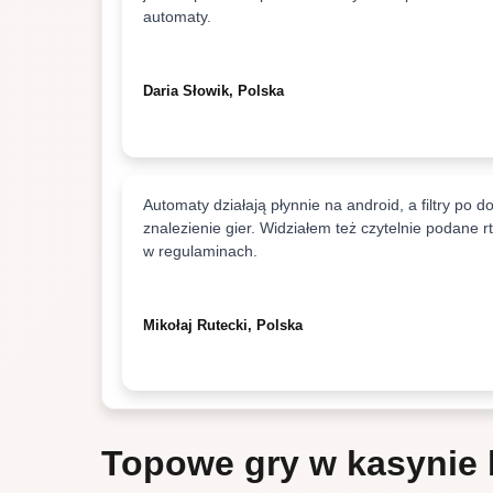
automaty.
Daria Słowik, Polska
Automaty działają płynnie na android, a filtry po 
znalezienie gier. Widziałem też czytelnie podane r
w regulaminach.
Mikołaj Rutecki, Polska
Topowe gry w kasynie 