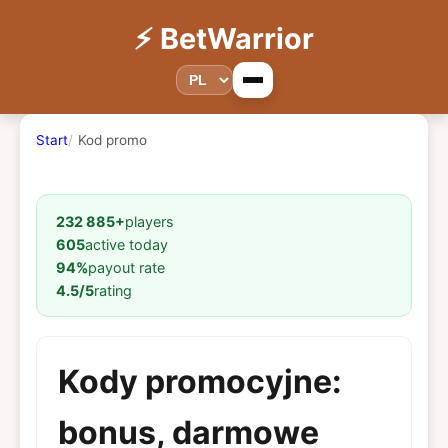
⚡ BetWarrior
Start
Kod promo
232 885+
players
605
active today
94%
payout rate
4.5/5
rating
Kody promocyjne:
bonus, darmowe