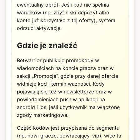
ewentualny obrót. Jeśli kod nie spełnia
warunków (np. zbyt niski depozyt albo
konto już korzystało z tej oferty), system
odrzuci aktywację.
Gdzie je znaleźć
Betwarrior publikuje promokody w
wiadomościach na koncie gracza oraz w
sekcji „Promocje”, gdzie przy danej ofercie
widnieje kod i termin ważności. Kody
pojawiają się też w newsletterze oraz w
powiadomieniach push w aplikacji na
android i ios, jeśli użytkownik ma włączone
zgody marketingowe.
Część kodów jest przypisana do segmentu
(np. nowi gracze, powracający, vip), więc ta