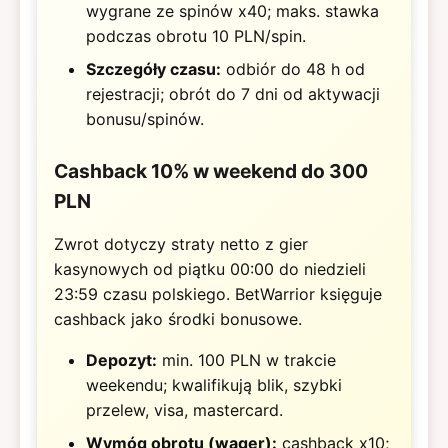
wygrane ze spinów x40; maks. stawka
podczas obrotu 10 PLN/spin.
Szczegóły czasu:
odbiór do 48 h od
rejestracji; obrót do 7 dni od aktywacji
bonusu/spinów.
Cashback 10% w weekend do 300
PLN
Zwrot dotyczy straty netto z gier
kasynowych od piątku 00:00 do niedzieli
23:59 czasu polskiego. BetWarrior księguje
cashback jako środki bonusowe.
Depozyt:
min. 100 PLN w trakcie
weekendu; kwalifikują blik, szybki
przelew, visa, mastercard.
Wymóg obrotu (wager):
cashback x10;