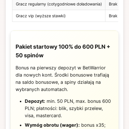
Gracz regularny (cotygodniowe doładowania)
Brak
Gracz vip (wyższe stawki)
Brak
Pakiet startowy 100% do 600 PLN +
50 spinów
Bonus na pierwszy depozyt w BetWarrior
dla nowych kont. Środki bonusowe trafiają
na saldo bonusowe, a spiny działają na
wybranych automatach.
Depozyt:
min. 50 PLN, max. bonus 600
PLN; płatności: blik, szybki przelew,
visa, mastercard.
Wymóg obrotu (wager):
bonus x35;