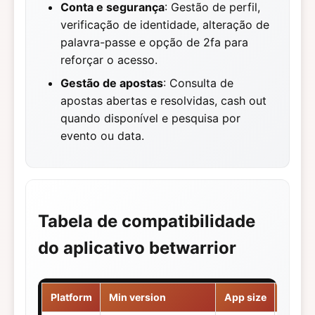
Conta e segurança
: Gestão de perfil,
verificação de identidade, alteração de
palavra-passe e opção de 2fa para
reforçar o acesso.
Gestão de apostas
: Consulta de
apostas abertas e resolvidas, cash out
quando disponível e pesquisa por
evento ou data.
Tabela de compatibilidade
do aplicativo betwarrior
Platform
Min version
App size
Notes