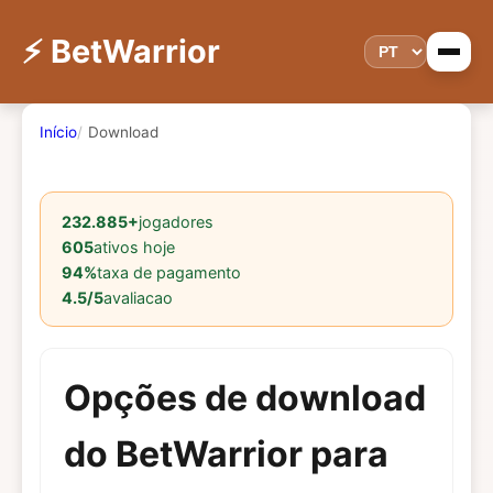
⚡ BetWarrior
Início
Download
232.885+
jogadores
605
ativos hoje
94%
taxa de pagamento
4.5/5
avaliacao
Opções de download
do BetWarrior para