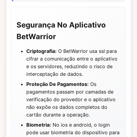
Segurança No Aplicativo
BetWarrior
Criptografia:
O BetWarrior usa ssl para
cifrar a comunicação entre o aplicativo
e os servidores, reduzindo o risco de
interceptação de dados.
Proteção De Pagamentos:
Os
pagamentos passam por camadas de
verificação do provedor e o aplicativo
não expõe os dados completos do
cartão durante a operação.
Biometria:
No ios e android, o login
pode usar biometria do dispositivo para