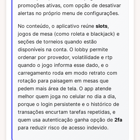
promoções ativas, com opção de desativar
alertas no próprio menu de configurações.
No conteúdo, o aplicativo reúne
slots
,
jogos de mesa (como roleta e blackjack) e
seções de torneios quando estão
disponíveis na conta. O lobby permite
ordenar por provedor, volatilidade e rtp
quando o jogo informa esse dado, e o
carregamento roda em modo retrato com
rotação para paisagem em mesas que
pedem mais área de tela. O app atende
melhor quem joga no celular no dia a dia,
porque o login persistente e o histórico de
transações encurtam tarefas repetidas, e
quem usa autenticação ganha opção de
2fa
para reduzir risco de acesso indevido.