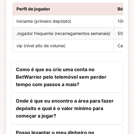
Perfil de jogador
Bónus d
Iniciante (primeiro depósito)
100% até
Jogador frequente (recarregamentos semanais)
50% até
vip (nível alto de volume)
Cashbac
Como é que eu crio uma conta no
BetWarrior pelo telemóvel sem perder
tempo com passos a mais?
Onde é que eu encontro a área para fazer
depósito e qual é o valor mínimo para
começar a jogar?
Posso levantar o meu dinheiro no