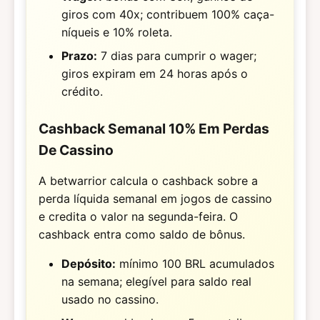
giros com 40x; contribuem 100% caça-
níqueis e 10% roleta.
Prazo:
7 dias para cumprir o wager;
giros expiram em 24 horas após o
crédito.
Cashback Semanal 10% Em Perdas
De Cassino
A betwarrior calcula o cashback sobre a
perda líquida semanal em jogos de cassino
e credita o valor na segunda-feira. O
cashback entra como saldo de bônus.
Depósito:
mínimo 100 BRL acumulados
na semana; elegível para saldo real
usado no cassino.