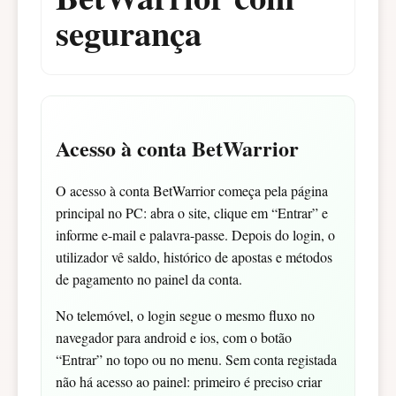
segurança
Acesso à conta BetWarrior
O acesso à conta BetWarrior começa pela página
principal no PC: abra o site, clique em “Entrar” e
informe e-mail e palavra-passe. Depois do login, o
utilizador vê saldo, histórico de apostas e métodos
de pagamento no painel da conta.
No telemóvel, o login segue o mesmo fluxo no
navegador para android e ios, com o botão
“Entrar” no topo ou no menu. Sem conta registada
não há acesso ao painel: primeiro é preciso criar