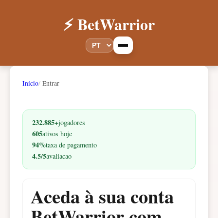
⚡ BetWarrior
Início
Entrar
232.885+
jogadores
605
ativos hoje
94%
taxa de pagamento
4.5/5
avaliacao
Aceda à sua conta
BetWarrior com