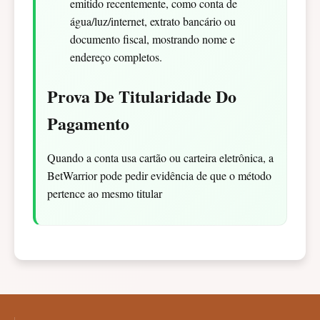
emitido recentemente, como conta de
água/luz/internet, extrato bancário ou
documento fiscal, mostrando nome e
endereço completos.
Prova De Titularidade Do
Pagamento
Quando a conta usa cartão ou carteira eletrônica, a
BetWarrior pode pedir evidência de que o método
pertence ao mesmo titular